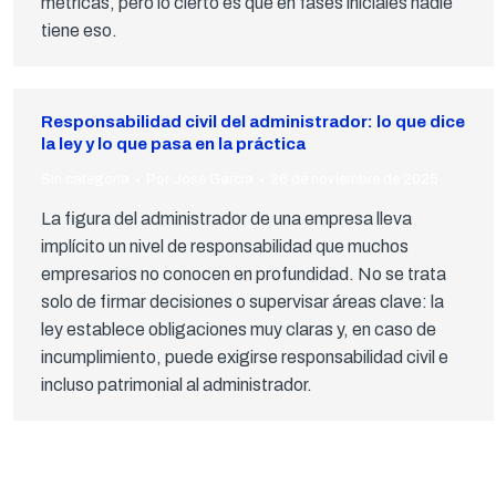
métricas, pero lo cierto es que en fases iniciales nadie
tiene eso.
Responsabilidad civil del administrador: lo que dice
la ley y lo que pasa en la práctica
Sin categoría
Por
José García
26 de noviembre de 2025
La figura del administrador de una empresa lleva
implícito un nivel de responsabilidad que muchos
empresarios no conocen en profundidad. No se trata
solo de firmar decisiones o supervisar áreas clave: la
ley establece obligaciones muy claras y, en caso de
incumplimiento, puede exigirse responsabilidad civil e
incluso patrimonial al administrador.