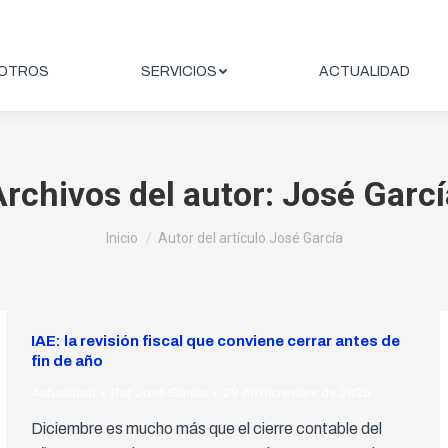
OTROS
SERVICIOS
ACTUALIDAD
Archivos del autor:
José Garcí
Estás aquí:
Inicio
Autor del artículo José García
IAE: la revisión fiscal que conviene cerrar antes de
fin de año
Actualidad
Por
José García
29 de diciembre de 2025
Diciembre es mucho más que el cierre contable del