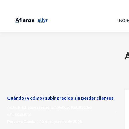
NOS
Cuándo (y cómo) subir precios sin perder clientes
Actualidad
,
casos reales
,
Emprender
,
Habilidades
empresariales
Por
José García
30 de diciembre de 2025