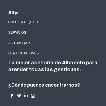
Alfyr
NUESTRO EQUIPO
SERVICIOS
ACTUALIDAD
CERTIFICACIONES
La mejor asesoría de Albacete para
atender todas las gestiones.
¿Dónde puedes encontrarnos?
Encuéntranos en:
Facebook
Twitter
Linkedin
Instagram
page
page
page
page