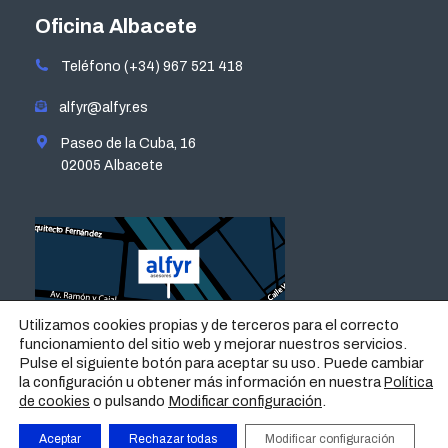
opens
opens
opens
opens
Oficina Albacete
in
in
in
in
Teléfono (+34) 967 521 418
new
new
new
new
window
window
window
window
alfyr@alfyr.es
Paseo de la Cuba, 16
02005 Albacete
Utilizamos cookies propias y de terceros para el correcto
funcionamiento del sitio web y mejorar nuestros servicios.
Pulse el siguiente botón para aceptar su uso. Puede cambiar
la configuración u obtener más información en nuestra
Política
o pulsando
Modificar configuración
.
de cookies
Aceptar
Rechazar todas
Modificar configuración