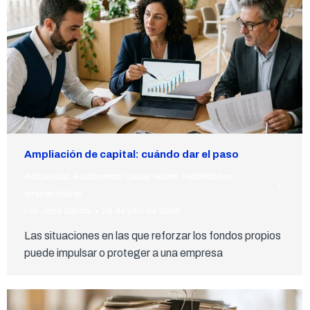
Ampliación de capital: cuándo dar el paso
Actualidad
,
Autónomos
,
casos reales
,
Habilidades
empresariales
Por
José García
29 de julio de 2026
Las situaciones en las que reforzar los fondos propios
puede impulsar o proteger a una empresa