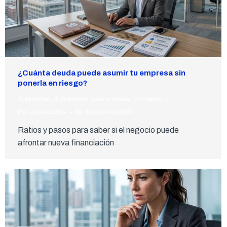
¿Cuánta deuda puede asumir tu empresa sin
ponerla en riesgo?
Actualidad
,
Autónomos
,
casos reales
,
Comercio
Por
José García
30 de julio de 2026
Ratios y pasos para saber si el negocio puede
afrontar nueva financiación