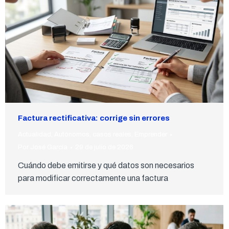
Factura rectificativa: corrige sin errores
Actualidad
,
Autónomos
,
casos reales
,
Emprender
Por
José García
29 de julio de 2026
Cuándo debe emitirse y qué datos son necesarios
para modificar correctamente una factura