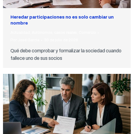
Heredar participaciones no es solo cambiar un
nombre
Actualidad
,
Autónomos
,
casos reales
,
Comercio
Por
José García
30 de julio de 2026
Qué debe comprobar y formalizar la sociedad cuando
fallece uno de sus socios