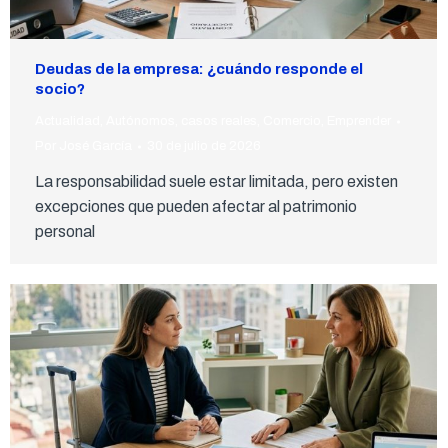
Deudas de la empresa: ¿cuándo responde el
socio?
Actualidad
,
Autónomos
,
casos reales
,
Comercio
,
Emprender
Por
José García
30 de julio de 2026
La responsabilidad suele estar limitada, pero existen
excepciones que pueden afectar al patrimonio
personal