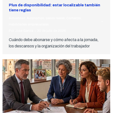
Plus de disponibilidad: estar localizable también
tiene reglas
Actualidad
,
Autónomos
,
casos reales
,
Comercio
,
Habilidades empresariales
Por
José García
30 de julio de 2026
Cuándo debe abonarse y cómo afecta a la jornada,
los descansos y la organización del trabajador