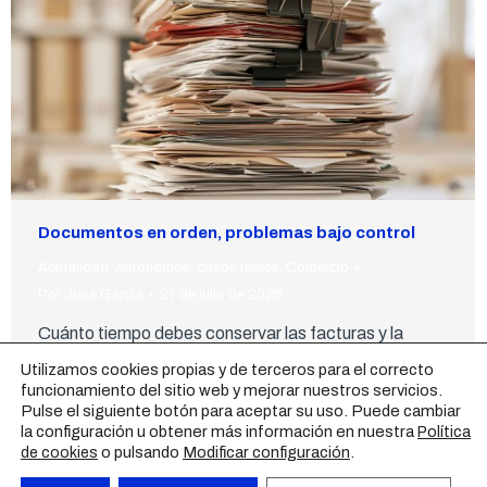
Documentos en orden, problemas bajo control
Actualidad
,
Autónomos
,
casos reales
,
Comercio
Por
José García
27 de julio de 2026
Cuánto tiempo debes conservar las facturas y la
documentación laboral de tu negocio
Utilizamos cookies propias y de terceros para el correcto
funcionamiento del sitio web y mejorar nuestros servicios.
Pulse el siguiente botón para aceptar su uso. Puede cambiar
la configuración u obtener más información en nuestra
Política
o pulsando
Modificar configuración
.
de cookies
1
2
3
4
5
…
26