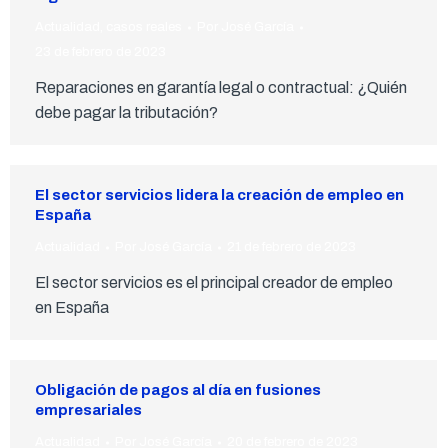
Actualidad
,
casos reales
Por
José García
23 de febrero de 2023
Reparaciones en garantía legal o contractual: ¿Quién
debe pagar la tributación?
El sector servicios lidera la creación de empleo en
España
Actualidad
Por
José García
21 de febrero de 2023
El sector servicios es el principal creador de empleo
en España
Obligación de pagos al día en fusiones
empresariales
Actualidad
Por
José García
20 de febrero de 2023