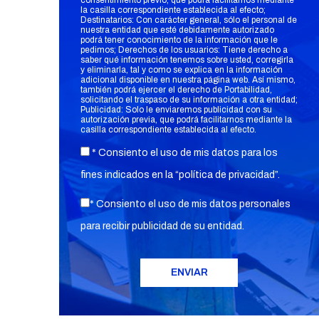
consentimiento previo, que podrá facilitarnos mediante
la casilla correspondiente establecida al efecto;
Destinatarios: Con carácter general, sólo el personal de
nuestra entidad que esté debidamente autorizado
podrá tener conocimiento de la información que le
pedimos; Derechos de los usuarios: Tiene derecho a
saber qué información tenemos sobre usted, corregirla
y eliminarla, tal y como se explica en la información
adicional disponible en nuestra página web. Así mismo,
también podrá ejercer el derecho de Portabilidad,
solicitando el traspaso de su información a otra entidad;
Publicidad: Solo le enviaremos publicidad con su
autorización previa, que podrá facilitarnos mediante la
casilla correspondiente establecida al efecto.
* Consiento el uso de mis datos para los
fines indicados en la “
política de privacidad
”.
* Consiento el uso de mis datos personales
para recibir publicidad de su entidad.