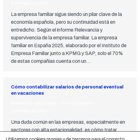
5 de mayo de 2025
La empresa familiar sigue siendo un pilar clave de la
economía española, pero su continuidad está en
entredicho. Según el informe Relevancia y
supervivencia de la empresa familiar. La empresa
familiar en España 2025, elaborado por el Instituto de
Empresa Familiar junto a KPMG y SAP, solo el 70%
de estas compañías cuenta con un…
Cómo contabilizar salarios de personal eventual
en vacaciones
Actualidad
,
casos reales
Por
José García
2 de mayo de 2025
Una duda común en las empresas, especialmente en
sectores con alta estacionalidad, es cómo tratar
contablemente los salarios de los trabajadores con
Utilizamos cookies propias y de terceros para el correcto