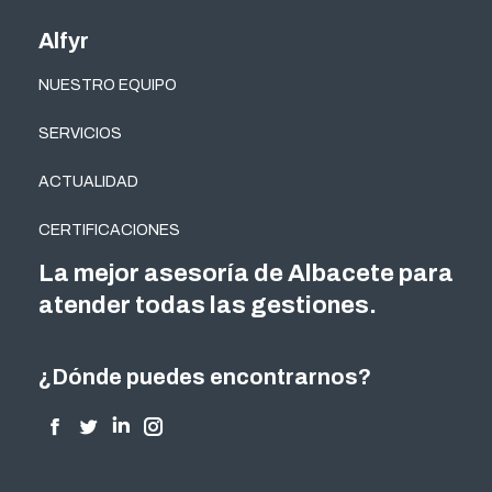
Alfyr
NUESTRO EQUIPO
SERVICIOS
ACTUALIDAD
CERTIFICACIONES
La mejor asesoría de Albacete para
atender todas las gestiones.
¿Dónde puedes encontrarnos?
Encuéntranos en:
Facebook
Twitter
Linkedin
Instagram
page
page
page
page