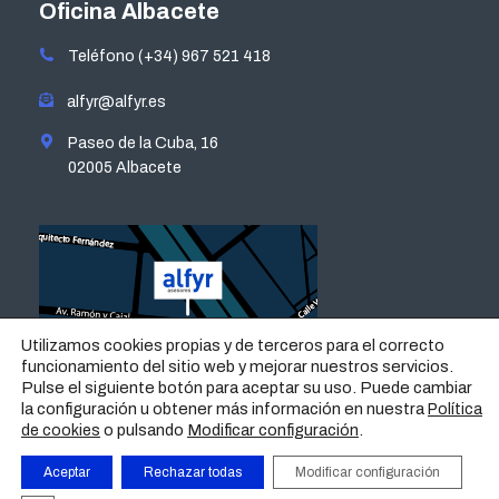
opens
opens
opens
opens
Oficina Albacete
in
in
in
in
Teléfono (+34) 967 521 418
new
new
new
new
window
window
window
window
alfyr@alfyr.es
Paseo de la Cuba, 16
02005 Albacete
Utilizamos cookies propias y de terceros para el correcto
funcionamiento del sitio web y mejorar nuestros servicios.
Pulse el siguiente botón para aceptar su uso. Puede cambiar
la configuración u obtener más información en nuestra
Política
o pulsando
Modificar configuración
.
de cookies
Aceptar
Rechazar todas
Modificar configuración
AVISO LEGAL
|
POLÍTICA DE PRIVACIDAD
|
POLÍTICA DE