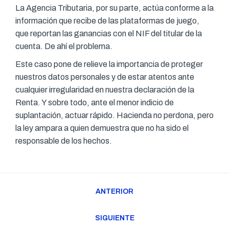
La Agencia Tributaria, por su parte, actúa conforme a la
información que recibe de las plataformas de juego,
que reportan las ganancias con el NIF del titular de la
cuenta. De ahí el problema.
Este caso pone de relieve la importancia de proteger
nuestros datos personales y de estar atentos ante
cualquier irregularidad en nuestra declaración de la
Renta. Y sobre todo, ante el menor indicio de
suplantación, actuar rápido. Hacienda no perdona, pero
la ley ampara a quien demuestra que no ha sido el
responsable de los hechos.
Navegación
ANTERIOR
entre
Publicación
publicaciones
anterior:
SIGUIENTE
Publicación