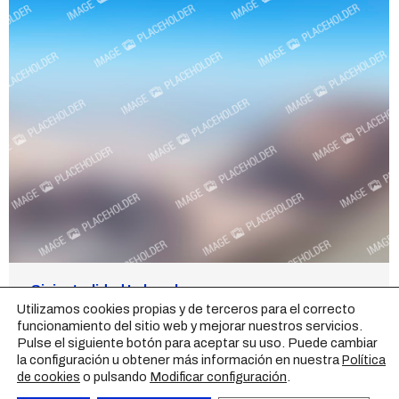
Siniestralidad Laboral
Utilizamos cookies propias y de terceros para el correcto
Actualidad
Por
synergy
21 de febrero de 2017
funcionamiento del sitio web y mejorar nuestros servicios.
Pulse el siguiente botón para aceptar su uso. Puede cambiar
En 2016 se produjeron más de medio millón de
la configuración u obtener más información en nuestra
Política
accidentes de trabajo con baja.
o pulsando
Modificar configuración
.
de cookies