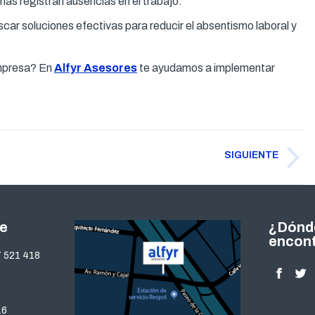
más registran ausencias en el trabajo.
scar soluciones efectivas para reducir el absentismo laboral y
empresa? En
Alfyr Asesores
te ayudamos a implementar
SIGUIENTE
Publicación
siguiente:
te
¿Dónd
encon
 521 418
Encuéntra
Facebo
Twi
page
pa
16