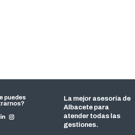
e puedes
La mejor asesoría de
trarnos?
Albacete para
atender todas las
nos en:
ok
tter
Linkedin
Instagram
gestiones.
ge
page
page