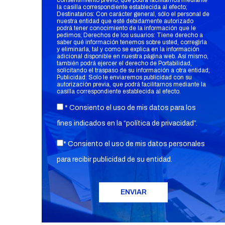
consentimiento previo, que podrá facilitarnos mediante
la casilla correspondiente establecida al efecto;
Destinatarios: Con carácter general, sólo el personal de
nuestra entidad que esté debidamente autorizado
podrá tener conocimiento de la información que le
pedimos; Derechos de los usuarios: Tiene derecho a
saber qué información tenemos sobre usted, corregirla
y eliminarla, tal y como se explica en la información
adicional disponible en nuestra página web. Así mismo,
también podrá ejercer el derecho de Portabilidad,
solicitando el traspaso de su información a otra entidad;
Publicidad: Solo le enviaremos publicidad con su
autorización previa, que podrá facilitarnos mediante la
casilla correspondiente establecida al efecto.
* Consiento el uso de mis datos para los
fines indicados en la “
política de privacidad
”.
* Consiento el uso de mis datos personales
para recibir publicidad de su entidad.