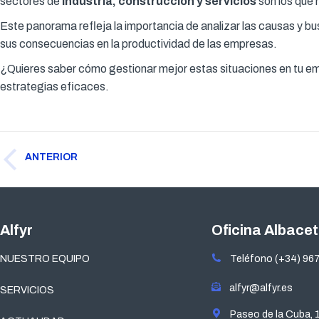
sectores de
industria, construcción y servicios
son los que 
Este panorama refleja la importancia de analizar las causas y bu
sus consecuencias en la productividad de las empresas.
¿Quieres saber cómo gestionar mejor estas situaciones en tu 
estrategias eficaces.
Navegación
ANTERIOR
entre
Publicación
publicaciones
anterior:
Alfyr
Oficina Albace
NUESTRO EQUIPO
Teléfono (+34) 967
alfyr@alfyr.es
SERVICIOS
Paseo de la Cuba, 