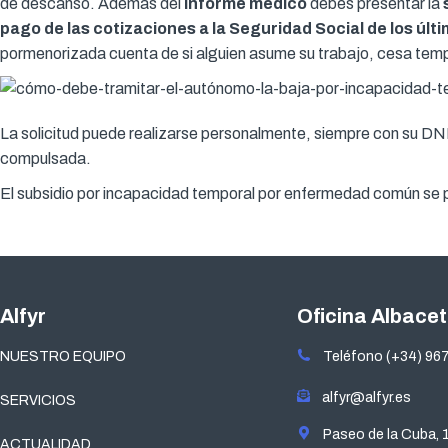
de descanso. Además del
informe médico
debes presentar la
s
pago de las cotizaciones a la Seguridad Social de los últ
pormenorizada cuenta de si alguien asume su trabajo, cesa tempo
La solicitud puede realizarse personalmente, siempre con su DNI
compulsada.
El subsidio por incapacidad temporal por enfermedad común se pa
Alfyr
Oficina Albace
NUESTRO EQUIPO
Teléfono (+34) 967
alfyr@alfyr.es
SERVICIOS
Paseo de la Cuba, 
ACTUALIDAD