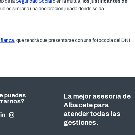
eb de la
Seguridad Social
o en la mutua,
los justificantes de
ue es similar a una declaración jurada donde se da
nfianza
, que tendrá que presentarse con una fotocopia del DNI
e puedes
La mejor asesoría de
trarnos?
Albacete para
atender todas las
nos en:
ok
tter
Linkedin
Instagram
gestiones.
ge
page
page
ens
opens
opens