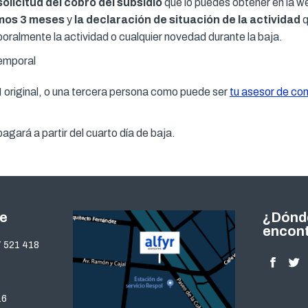
olicitud del cobro del subsidio
que lo puedes obtener en la w
imos 3 meses
y
la declaración de situación de la actividad
q
ralmente la actividad o cualquier novedad durante la baja.
 original, o una tercera persona como puede ser
tu asesor de co
gará a partir del cuarto día de baja.
te
¿Dónd
encon
 521 418
Encuéntra
Facebo
Twi
page
pa
16
opens
op