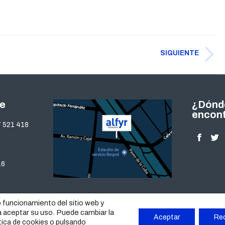
SIGUIENTE
Publicación
siguiente:
te
¿Dónd
encon
 521 418
Encuéntra
Facebo
Twi
page
pa
16
opens
op
in
in
new
ne
o funcionamiento del sitio web y
window
wi
a aceptar su uso. Puede cambiar la
Aceptar
Re
o pulsando
tica de cookies