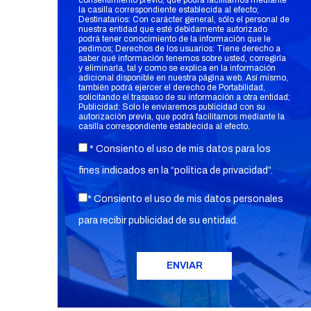
consentimiento previo, que podrá facilitarnos mediante
la casilla correspondiente establecida al efecto;
Destinatarios: Con carácter general, sólo el personal de
nuestra entidad que esté debidamente autorizado
podrá tener conocimiento de la información que le
pedimos; Derechos de los usuarios: Tiene derecho a
saber qué información tenemos sobre usted, corregirla
y eliminarla, tal y como se explica en la información
adicional disponible en nuestra página web. Así mismo,
también podrá ejercer el derecho de Portabilidad,
solicitando el traspaso de su información a otra entidad;
Publicidad: Solo le enviaremos publicidad con su
autorización previa, que podrá facilitarnos mediante la
casilla correspondiente establecida al efecto.
* Consiento el uso de mis datos para los
fines indicados en la “
política de privacidad
”.
* Consiento el uso de mis datos personales
para recibir publicidad de su entidad.