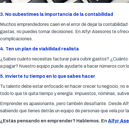
3. No subestimes la importancia de la contabilidad
Muchos emprendedores caen en el error de dejar la contabilidad 
gastas, no puedes tomar decisiones. En Alfyr Asesores te ofrece
complicaciones.
4. Ten un
plan de viabilidad
realista
¿Sabes cuánto necesitas facturar para cubrir gastos? ¿Cuánto 
a pagar? Nuestro equipo puede ayudarte a hacer números con los p
5. Invierte tu tiempo en lo que sabes hacer
Tu talento debe estar enfocado en hacer crecer tu negocio, no 
todo lo que te quita tiempo y energía: impuestos, nóminas, subv
Emprender es apasionante, pero también desafiante. Desde Alfy
sabiendo que tienes detrás un equipo de personas que vela por la
¿Estás pensando en emprender? Hablemos. En
Alfyr As