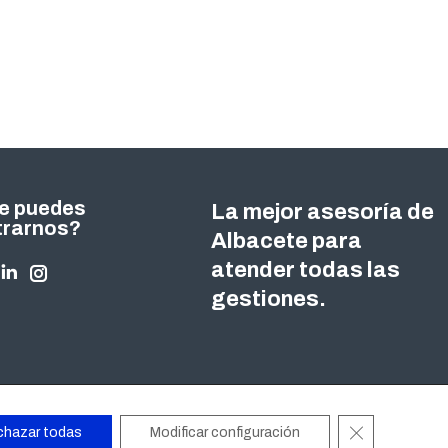
e puedes
La mejor asesoría de
trarnos?
Albacete para
atender todas las
nos en:
ok
tter
Linkedin
Instagram
gestiones.
ge
page
page
ens
opens
opens
in
in
w
new
new
ndow
window
window
Cerrar el ban
chazar todas
Modificar configuración