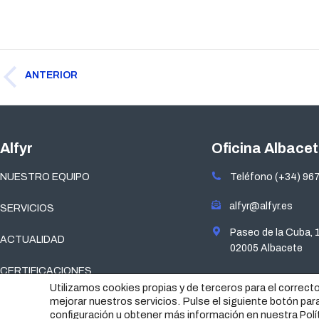
Navegación
ANTERIOR
entre
Publicación
publicaciones
anterior:
Alfyr
Oficina Albace
NUESTRO EQUIPO
Teléfono (+34) 967
alfyr@alfyr.es
SERVICIOS
Paseo de la Cuba, 
ACTUALIDAD
02005 Albacete
CERTIFICACIONES
Utilizamos cookies propias y de terceros para el correct
mejorar nuestros servicios. Pulse el siguiente botón par
configuración u obtener más información en nuestra
Polí