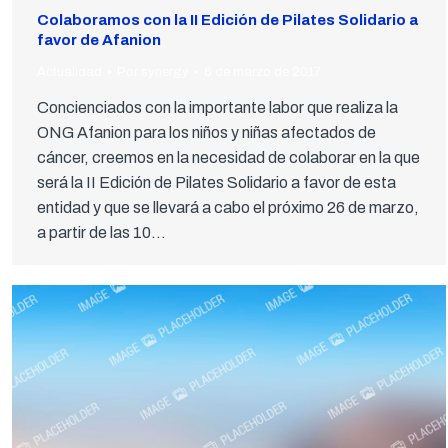
Colaboramos con la II Edición de Pilates Solidario a
favor de Afanion
Actualidad
Por
synergy
6 de marzo de 2017
Concienciados con la importante labor que realiza la
ONG Afanion para los niños y niñas afectados de
cáncer, creemos en la necesidad de colaborar en la que
será la II Edición de Pilates Solidario a favor de esta
entidad y que se llevará a cabo el próximo 26 de marzo,
a partir de las 10…