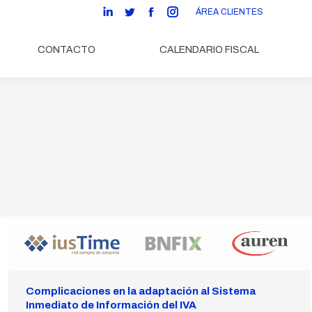
ÁREA CLIENTES
new
new
new
new
Linkedin
Twitter
Facebook
Instagram
window
window
window
window
page
page
page
page
CONTACTO
CALENDARIO FISCAL
opens
opens
opens
opens
in
in
in
in
new
new
new
new
window
window
window
window
Complicaciones en la adaptación al Sistema
Inmediato de Información del IVA