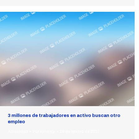
3 millones de trabajadores en activo buscan otro
empleo
Actualidad
Por
synergy
28 de febrero de 2017