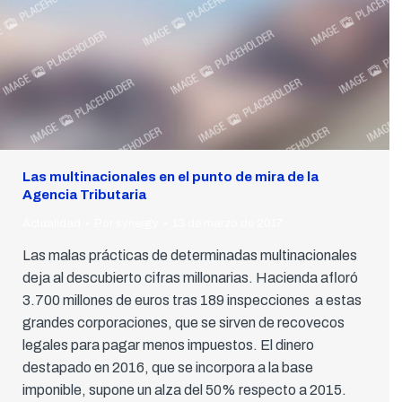
Las multinacionales en el punto de mira de la
Agencia Tributaria
Actualidad
Por
synergy
13 de marzo de 2017
Las malas prácticas de determinadas multinacionales
deja al descubierto cifras millonarias. Hacienda afloró
3.700 millones de euros tras 189 inspecciones a estas
grandes corporaciones, que se sirven de recovecos
legales para pagar menos impuestos. El dinero
destapado en 2016, que se incorpora a la base
imponible, supone un alza del 50% respecto a 2015.