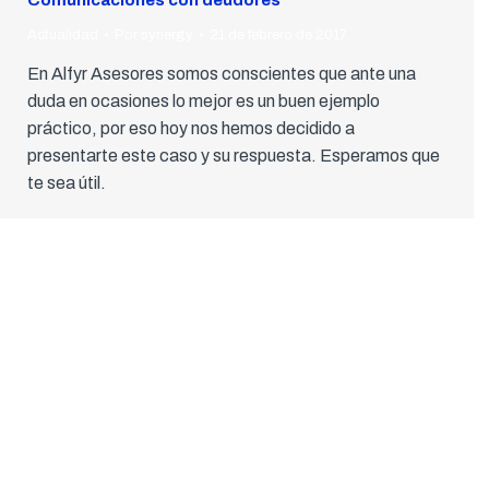
Actualidad
Por
synergy
21 de febrero de 2017
En Alfyr Asesores somos conscientes que ante una
duda en ocasiones lo mejor es un buen ejemplo
práctico, por eso hoy nos hemos decidido a
presentarte este caso y su respuesta. Esperamos que
te sea útil.