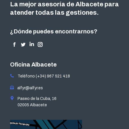
La mejor asesoría de Albacete para
atender todas las gestiones.
¿Dónde puedes encontrarnos?
Encuéntranos en:
Facebook
Twitter
Linkedin
Instagram
page
page
page
page
opens
opens
opens
opens
Oficina Albacete
in
in
in
in
Teléfono (+34) 967 521 418
new
new
new
new
window
window
window
window
alfyr@alfyr.es
Paseo de la Cuba, 16
02005 Albacete