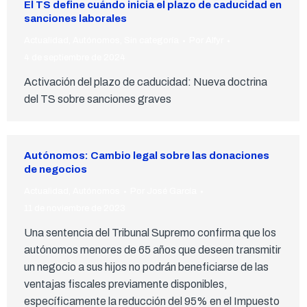
El TS define cuándo inicia el plazo de caducidad en
sanciones laborales
Actualidad
,
Autónomos
,
Sin categoría
Por
Alfyr
4 de septiembre de 2024
Activación del plazo de caducidad: Nueva doctrina
del TS sobre sanciones graves
Autónomos: Cambio legal sobre las donaciones
de negocios
Actualidad
,
Autónomos
Por
José García
11 de noviembre de 2023
Una sentencia del Tribunal Supremo confirma que los
autónomos menores de 65 años que deseen transmitir
un negocio a sus hijos no podrán beneficiarse de las
ventajas fiscales previamente disponibles,
específicamente la reducción del 95% en el Impuesto