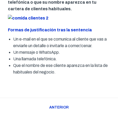
telefónica o que su nombre aparezca en tu
cartera de clientes habituales.
Formas de justificación tras la sentencia
Un e-mail en el que se comunica al cliente que vas a
enviarle un detalle o invitarle a comer/cenar.
Un mensaje o WhatsApp.
Una llamada telefónica.
Que el nombre de ese cliente aparezca en la lista de
habituales del negocio.
Navegación
ANTERIOR
entre
Publicación
publicaciones
anterior: