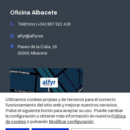
page
page
page
page
opens
opens
opens
opens
Oficina Albacete
in
in
in
in
Teléfono (+34) 967 521 418
new
new
new
new
window
window
window
window
alfyr@alfyr.es
Paseo de la Cuba, 16
02005 Albacete
Utilizamos cookies propias y de terceros para el correcto
funcionamiento del sitio web y mejorar nuestros servicios.
Pulse el siguiente botón para aceptar su uso. Puede cambiar
la configuración u obtener más información en nuestra
Política
o pulsando
Modificar configuración
.
de cookies