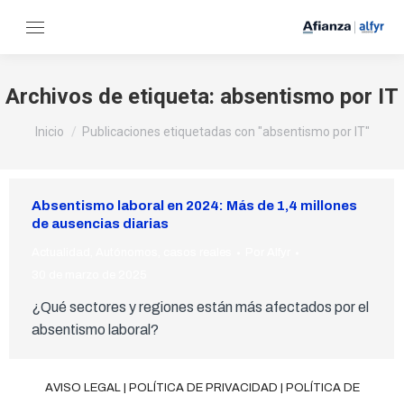
Archivos de etiqueta:
absentismo por IT
Estás aquí:
Inicio
Publicaciones etiquetadas con "absentismo por IT"
Absentismo laboral en 2024: Más de 1,4 millones
de ausencias diarias
Actualidad
,
Autónomos
,
casos reales
Por
Alfyr
30 de marzo de 2025
¿Qué sectores y regiones están más afectados por el
absentismo laboral?
AVISO LEGAL
|
POLÍTICA DE PRIVACIDAD
|
POLÍTICA DE