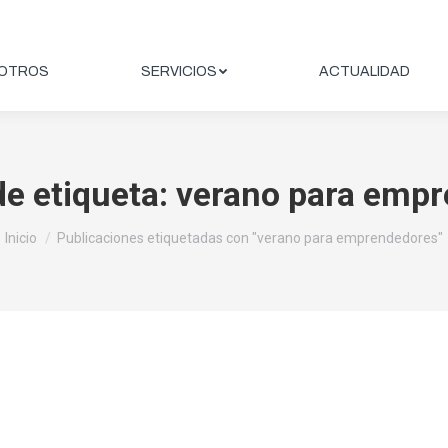
OTROS
SERVICIOS
ACTUALIDAD
de etiqueta:
verano para emp
Estás aquí:
Inicio
Publicaciones etiquetadas con "verano para emprendedores"