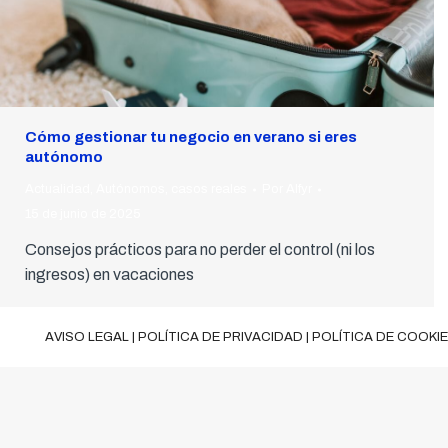
Cómo gestionar tu negocio en verano si eres
autónomo
Actualidad
,
Autónomos
,
casos reales
Por
Alfyr
15 de junio de 2025
Consejos prácticos para no perder el control (ni los
ingresos) en vacaciones
AVISO LEGAL
|
POLÍTICA DE PRIVACIDAD
|
POLÍTICA DE COOKI