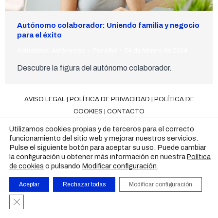
Autónomo colaborador: Uniendo familia y negocio
para el éxito
Actualidad
,
Autónomos
Por
Alfyr
24 de febrero de 2024
Descubre la figura del autónomo colaborador.
AVISO LEGAL
|
POLÍTICA DE PRIVACIDAD
|
POLÍTICA DE
COOKIES
|
CONTACTO
Utilizamos cookies propias y de terceros para el correcto
funcionamiento del sitio web y mejorar nuestros servicios.
Pulse el siguiente botón para aceptar su uso. Puede cambiar
la configuración u obtener más información en nuestra
Política
o pulsando
Modificar configuración
.
de cookies
Aceptar
Rechazar todas
Modificar configuración
Cerrar el banner de cookies RGPD