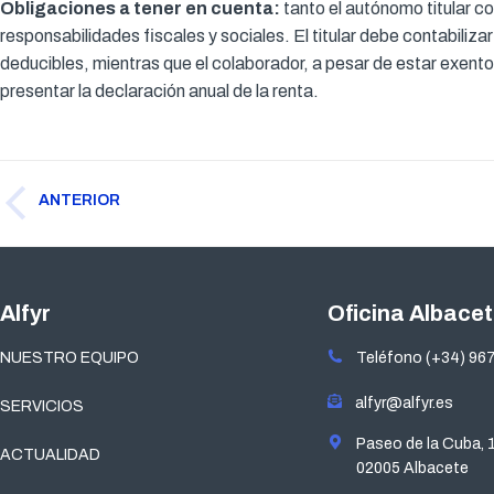
Obligaciones a tener en cuenta:
tanto el autónomo titular c
responsabilidades fiscales y sociales. El titular debe contabiliz
deducibles, mientras que el colaborador, a pesar de estar exento
presentar la declaración anual de la renta.
Navegación
ANTERIOR
entre
Publicación
publicaciones
anterior:
Alfyr
Oficina Albace
NUESTRO EQUIPO
Teléfono (+34) 967
alfyr@alfyr.es
SERVICIOS
Paseo de la Cuba, 
ACTUALIDAD
02005 Albacete