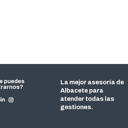
e puedes
La mejor asesoría de
trarnos?
Albacete para
atender todas las
nos en:
ok
tter
Linkedin
Instagram
gestiones.
ge
page
page
ens
opens
opens
in
in