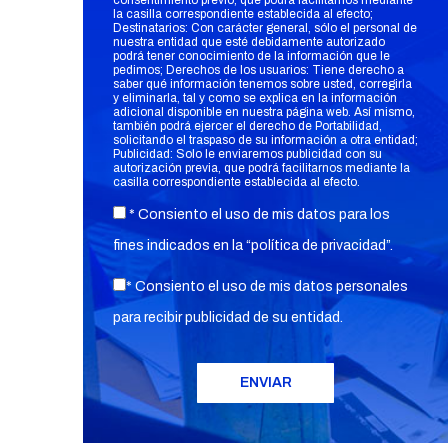
consentimiento previo, que podrá facilitarnos mediante
la casilla correspondiente establecida al efecto;
Destinatarios: Con carácter general, sólo el personal de
nuestra entidad que esté debidamente autorizado
podrá tener conocimiento de la información que le
pedimos; Derechos de los usuarios: Tiene derecho a
saber qué información tenemos sobre usted, corregirla
y eliminarla, tal y como se explica en la información
adicional disponible en nuestra página web. Así mismo,
también podrá ejercer el derecho de Portabilidad,
solicitando el traspaso de su información a otra entidad;
Publicidad: Solo le enviaremos publicidad con su
autorización previa, que podrá facilitarnos mediante la
casilla correspondiente establecida al efecto.
* Consiento el uso de mis datos para los
fines indicados en la “
política de privacidad
”.
* Consiento el uso de mis datos personales
para recibir publicidad de su entidad.