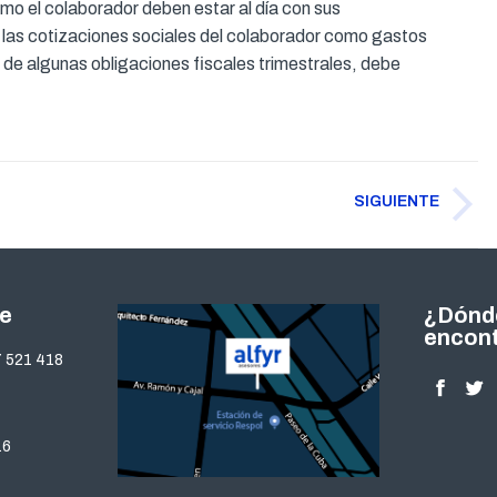
omo el colaborador deben estar al día con sus
ar las cotizaciones sociales del colaborador como gastos
 de algunas obligaciones fiscales trimestrales, debe
SIGUIENTE
Publicación
siguiente:
te
¿Dónd
encon
 521 418
Encuéntra
Facebo
Twi
page
pa
16
opens
op
in
in