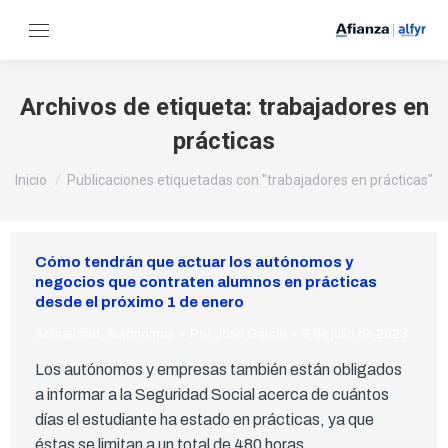
Archivos de etiqueta:
trabajadores en
prácticas
Estás aquí:
Inicio
Publicaciones etiquetadas con "trabajadores en prácticas"
Cómo tendrán que actuar los autónomos y
negocios que contraten alumnos en prácticas
desde el próximo 1 de enero
Actualidad
,
Autónomos
Por
José García
8 de julio de 2023
Los autónomos y empresas también están obligados
a informar a la Seguridad Social acerca de cuántos
días el estudiante ha estado en prácticas, ya que
éstas se limitan a un total de 480 horas.