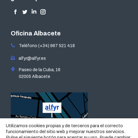
Encuéntranos en:
Facebook
Twitter
Linkedin
Instagram
page
page
page
page
opens
opens
opens
opens
Oficina Albacete
in
in
in
in
Teléfono (+34) 967 521 418
new
new
new
new
window
window
window
window
alfyr@alfyr.es
Paseo de la Cuba, 16
02005 Albacete
Utilizamos cookies propias y de terceros para el correcto
funcionamiento del sitio web y mejorar nuestros servicios.
Pulse el siguiente botón para aceptar su uso. Puede cambiar