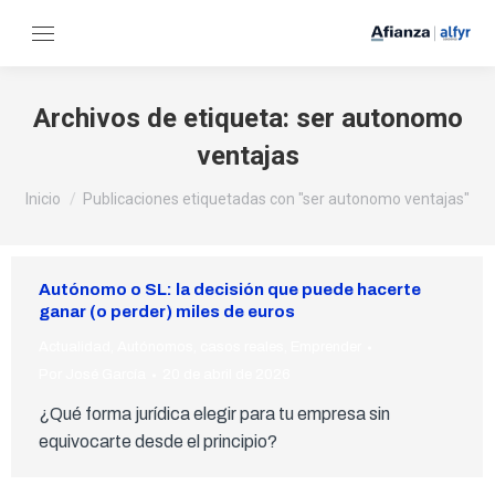
Archivos de etiqueta:
ser autonomo
ventajas
Estás aquí:
Inicio
Publicaciones etiquetadas con "ser autonomo ventajas"
Autónomo o SL: la decisión que puede hacerte
ganar (o perder) miles de euros
Actualidad
,
Autónomos
,
casos reales
,
Emprender
Por
José García
20 de abril de 2026
¿Qué forma jurídica elegir para tu empresa sin
equivocarte desde el principio?