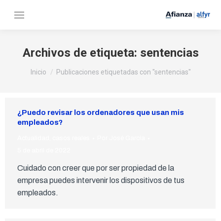
Archivos de etiqueta:
sentencias
Estás aquí:
Inicio
Publicaciones etiquetadas con "sentencias"
¿Puedo revisar los ordenadores que usan mis
empleados?
Actualidad
,
casos reales
Por
José García
5 de abril de 2022
Cuidado con creer que por ser propiedad de la
empresa puedes intervenir los dispositivos de tus
empleados.