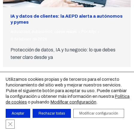
IA y datos de clientes: la AEPD alerta a autónomos
y pymes
Actualidad
,
Autónomos
,
casos reales
Por
Alfyr
8 de febrero de 2026
Protección de datos, IA y tu negocio: lo que debes
tener claro desde ya
AVISO LEGAL
|
POLÍTICA DE PRIVACIDAD
|
POLÍTICA DE
Utilizamos cookies propias y de terceros para el correcto
COOKIES
|
CONTACTO
funcionamiento del sitio web y mejorar nuestros servicios.
Pulse el siguiente botón para aceptar su uso. Puede cambiar
la configuración u obtener más información en nuestra
Política
o pulsando
Modificar configuración
.
de cookies
Aceptar
Rechazar todas
Modificar configuración
Cerrar el banner de cookies RGPD