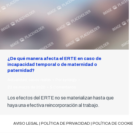
¿De qué manera afecta el ERTE en caso de
incapacidad temporal o de maternidad o
paternidad?
Actualidad
,
casos reales
Por
synergy
23 de marzo de 2020
5 Comentarios
Los efectos del ERTE no se materializan hasta que
haya una efectiva reincorporación al trabajo.
AVISO LEGAL
|
POLÍTICA DE PRIVACIDAD
|
POLÍTICA DE COOKI