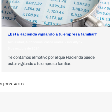
¿Está Hacienda vigilando a tu empresa familiar?
Actualidad
,
Autónomos
,
casos reales
Por
Alfyr
5 de octubre de 2024
Te contamos el motivo por el que Hacienda puede
estar vigilando a tu empresa familiar.
ES
|
CONTACTO