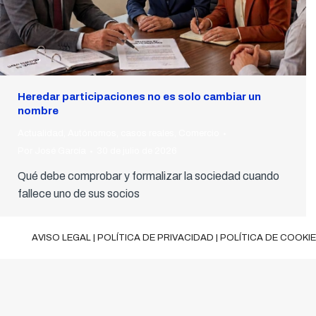
Heredar participaciones no es solo cambiar un
nombre
Actualidad
,
Autónomos
,
casos reales
,
Comercio
Por
José García
30 de julio de 2026
Qué debe comprobar y formalizar la sociedad cuando
fallece uno de sus socios
AVISO LEGAL
|
POLÍTICA DE PRIVACIDAD
|
POLÍTICA DE COOKI