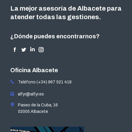
La mejor asesoría de Albacete para
atender todas las gestiones.
¿Dónde puedes encontrarnos?
Encuéntranos en:
Facebook
Twitter
Linkedin
Instagram
page
page
page
page
opens
opens
opens
opens
Oficina Albacete
in
in
in
in
Teléfono (+34) 967 521 418
new
new
new
new
window
window
window
window
alfyr@alfyr.es
Paseo de la Cuba, 16
02005 Albacete