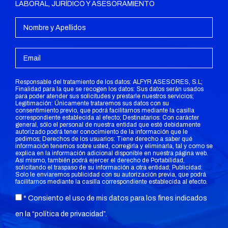
LABORAL, JURÍDICO Y ASESORAMIENTO
Responsable del tratamiento de los datos: ALFYR ASESORES, S.L;
Finalidad para la que se recogen los datos: Sus datos serán usados
para poder atender sus solicitudes y prestarle nuestros servicios;
Legitimación: Únicamente trataremos sus datos con su
consentimiento previo, que podrá facilitarnos mediante la casilla
correspondiente establecida al efecto; Destinatarios: Con carácter
general, sólo el personal de nuestra entidad que esté debidamente
autorizado podrá tener conocimiento de la información que le
pedimos; Derechos de los usuarios: Tiene derecho a saber qué
información tenemos sobre usted, corregirla y eliminarla, tal y como se
explica en la información adicional disponible en nuestra página web.
Así mismo, también podrá ejercer el derecho de Portabilidad,
solicitando el traspaso de su información a otra entidad; Publicidad:
Solo le enviaremos publicidad con su autorización previa, que podrá
facilitarnos mediante la casilla correspondiente establecida al efecto.
* Consiento el uso de mis datos para los fines indicados
en la “
política de privacidad
”.