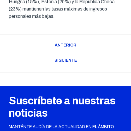
Hungría (15%), Estonia (20%) y la República Checa
(23%) mantienen las tasas máximas de ingresos
personales más bajas.
Navegación
ANTERIOR
entre
Publicación
publicaciones
anterior:
SIGUIENTE
Publicación
siguiente:
Suscríbete a nuestras
noticias
MANTÉNTE AL DÍA DE LA ACTUALIDAD EN EL ÁMBITO