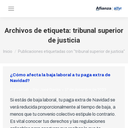
Archivos de etiqueta:
tribunal superior
de justicia
Estás aquí:
Inicio
Publicaciones etiquetadas con "tribunal superior de justicia"
¿Cómo afecta la baja laboral a tu paga extra de
Navidad?
Actualidad
Por
José García
17 de diciembre de 2023
Si estás de baja laboral, tu paga extra de Navidad se
verá reducida proporcionalmente al tiempo de baja, a
menos que tu convenio colectivo estipule lo contrario.
Es vital conocer tus derechos y las regulaciones