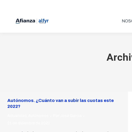
NOS
Archi
Autónomos. ¿Cuánto van a subir las cuotas este
2022?
Actualidad
,
Autónomos
Por
José García
21 de diciembre de 2021