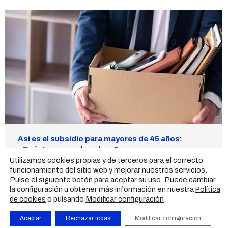
Así es el subsidio para mayores de 45 años:
¿Cuánto se puede cobrar?
Utilizamos cookies propias y de terceros para el correcto
Actualidad
Por
synergy
4 de noviembre de 2020
funcionamiento del sitio web y mejorar nuestros servicios.
Pulse el siguiente botón para aceptar su uso. Puede cambiar
Para personas de más de 45 años sin cargas
la configuración u obtener más información en nuestra
Política
familiares.
o pulsando
Modificar configuración
.
de cookies
Aceptar
Rechazar todas
Modificar configuración