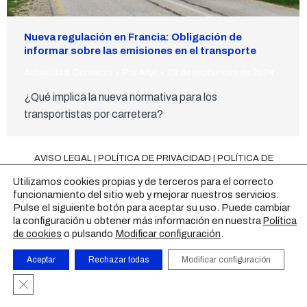
Nueva regulación en Francia: Obligación de
informar sobre las emisiones en el transporte
Actualidad
,
Comercio
Por
Alfyr
28 de septiembre de 2024
¿Qué implica la nueva normativa para los
transportistas por carretera?
AVISO LEGAL
|
POLÍTICA DE PRIVACIDAD
|
POLÍTICA DE
COOKIES
|
CONTACTO
Utilizamos cookies propias y de terceros para el correcto
funcionamiento del sitio web y mejorar nuestros servicios.
Pulse el siguiente botón para aceptar su uso. Puede cambiar
la configuración u obtener más información en nuestra
Política
o pulsando
Modificar configuración
.
de cookies
Aceptar
Rechazar todas
Modificar configuración
Cerrar el banner de cookies RGPD