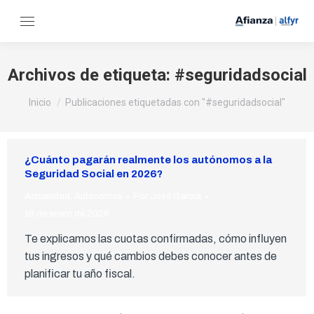
Archivos de etiqueta:
#seguridadsocial
Estás aquí:
Inicio
Publicaciones etiquetadas con "#seguridadsocial"
¿Cuánto pagarán realmente los autónomos a la
Seguridad Social en 2026?
Actualidad
,
Autónomos
Por
José García
16 de enero de 2026
Te explicamos las cuotas confirmadas, cómo influyen
tus ingresos y qué cambios debes conocer antes de
planificar tu año fiscal.