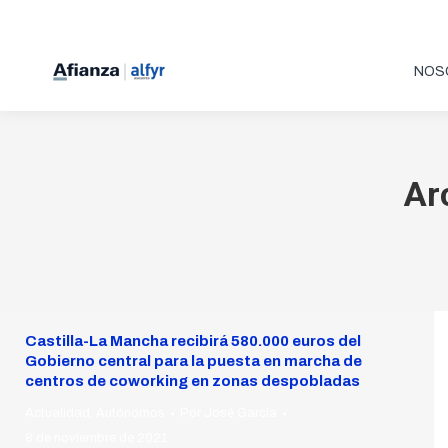
NOS
Ar
Castilla-La Mancha recibirá 580.000 euros del
Gobierno central para la puesta en marcha de
centros de coworking en zonas despobladas
Actualidad
,
Autónomos
Por
José García
8 de noviembre de 2021