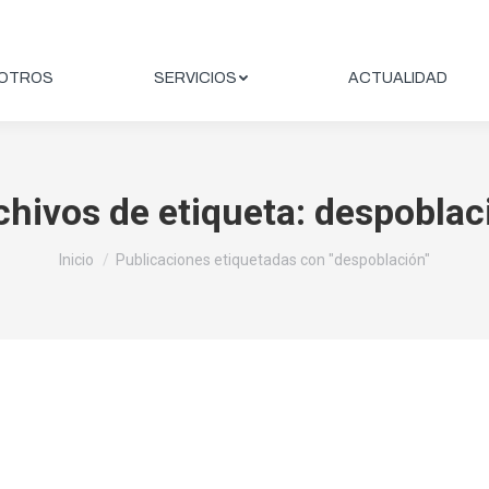
OTROS
SERVICIOS
ACTUALIDAD
chivos de etiqueta:
despoblac
Estás aquí:
Inicio
Publicaciones etiquetadas con "despoblación"