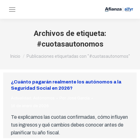
Archivos de etiqueta:
#cuotasautonomos
Estás aquí:
Inicio
Publicaciones etiquetadas con "#cuotasautonomos"
¿Cuánto pagarán realmente los autónomos a la
Seguridad Social en 2026?
Actualidad
,
Autónomos
Por
José García
16 de enero de 2026
Te explicamos las cuotas confirmadas, cómo influyen
tus ingresos y qué cambios debes conocer antes de
planificar tu año fiscal.