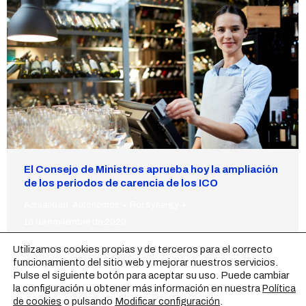
El Consejo de Ministros aprueba hoy la ampliación
de los periodos de carencia de los ICO
Actualidad
,
Autónomos
Por
synergy
16 de noviembre de 2020
El Gobierno aprueba hoy en el Consejo de Ministros la
Utilizamos cookies propias y de terceros para el correcto
funcionamiento del sitio web y mejorar nuestros servicios.
ampliación de los periodos de carencia de los créditos
Pulse el siguiente botón para aceptar su uso. Puede cambiar
ICO. Una medida que los autónomos llevaban meses
la configuración u obtener más información en nuestra
Política
esperando.
o pulsando
Modificar configuración
.
de cookies