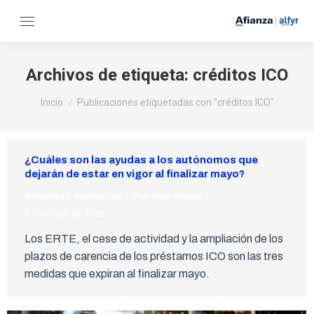
Archivos de etiqueta:
créditos ICO
Estás aquí:
Inicio
Publicaciones etiquetadas con "créditos ICO"
¿Cuáles son las ayudas a los autónomos que
dejarán de estar en vigor al finalizar mayo?
Actualidad
,
Autónomos
Por
José García
6 de mayo de 2021
Los ERTE, el cese de actividad y la ampliación de los
plazos de carencia de los préstamos ICO son las tres
medidas que expiran al finalizar mayo.