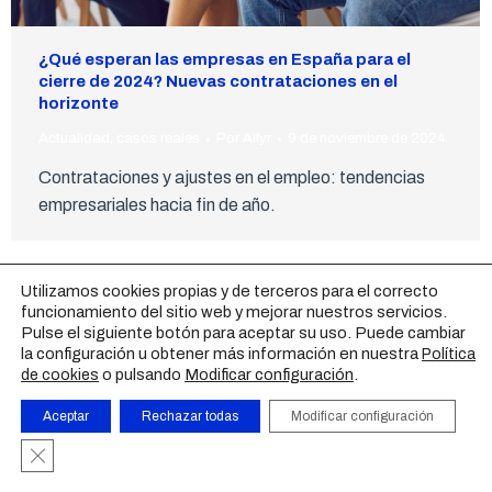
¿Qué esperan las empresas en España para el
cierre de 2024? Nuevas contrataciones en el
horizonte
Actualidad
,
casos reales
Por
Alfyr
9 de noviembre de 2024
Contrataciones y ajustes en el empleo: tendencias
empresariales hacia fin de año.
AVISO LEGAL
|
POLÍTICA DE PRIVACIDAD
|
POLÍTICA DE
Utilizamos cookies propias y de terceros para el correcto
COOKIES
|
CONTACTO
funcionamiento del sitio web y mejorar nuestros servicios.
Pulse el siguiente botón para aceptar su uso. Puede cambiar
la configuración u obtener más información en nuestra
Política
o pulsando
Modificar configuración
.
de cookies
Aceptar
Rechazar todas
Modificar configuración
Cerrar el banner de cookies RGPD