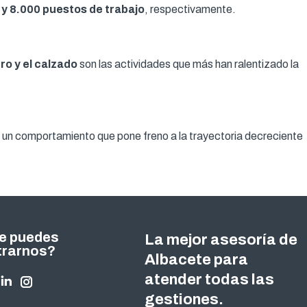
y 8.000 puestos de trabajo
, respectivamente.
ro y el calzado
son las actividades que más han ralentizado la
, un comportamiento que pone freno a la trayectoria decreciente
e puedes
La mejor asesoría de
trarnos?
Albacete para
atender todas las
nos en:
ok
tter
Linkedin
Instagram
gestiones.