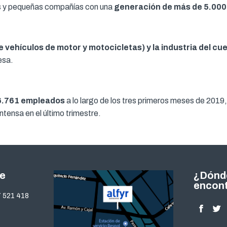
as y pequeñas compañías con una
generación de más de 5.000 
 vehículos de motor y motocicletas) y la industria del cue
esa.
26.761 empleados
a lo largo de los tres primeros meses de 2019
intensa en el último trimestre.
te
¿Dónd
encon
 521 418
Encuéntra
Facebo
Twi