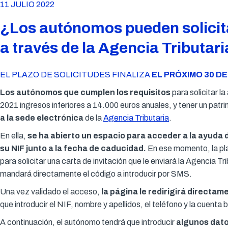
11 JULIO 2022
¿Los autónomos pueden solicita
a través de la Agencia Tributar
EL PLAZO DE SOLICITUDES FINALIZA
EL PRÓXIMO 30 DE
Los autónomos que cumplen los requisitos
para solicitar 
2021 ingresos inferiores a 14.000 euros anuales, y tener un patri
a la sede electrónica
de la
Agencia Tributaria
.
En ella,
se ha abierto un espacio para acceder a la ayuda
su NIF junto a la fecha de caducidad.
En ese momento, la plata
para solicitar una carta de invitación que le enviará la Agencia Trib
mandará directamente el código a introducir por SMS.
Una vez validado el acceso,
la página le redirigirá directam
que introducir el NIF, nombre y apellidos, el teléfono y la cuenta 
A continuación, el autónomo tendrá que introducir
algunos dato