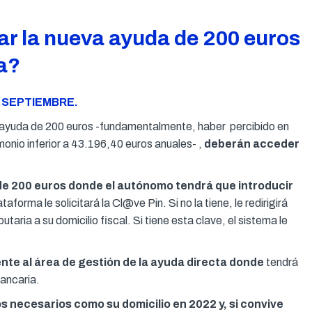
r la nueva ayuda de 200 euros
ia?
 SEPTIEMBRE.
la ayuda de 200 euros -fundamentalmente, haber percibido en
monio inferior a 43.196,40 euros anuales- ,
deberán acceder
 de 200 euros donde el autónomo tendrá que introducir
forma le solicitará la Cl@ve Pin. Si no la tiene, le redirigirá
utaria a su domicilio fiscal. Si tiene esta clave, el sistema le
ente al área de gestión de la ayuda directa donde
tendrá
bancaria.
s necesarios como su domicilio en 2022 y, si convive