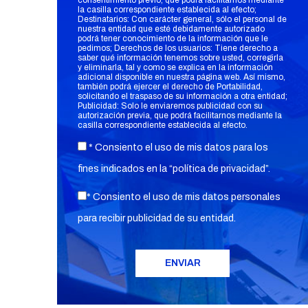
consentimiento previo, que podrá facilitarnos mediante
la casilla correspondiente establecida al efecto;
Destinatarios: Con carácter general, sólo el personal de
nuestra entidad que esté debidamente autorizado
podrá tener conocimiento de la información que le
pedimos; Derechos de los usuarios: Tiene derecho a
saber qué información tenemos sobre usted, corregirla
y eliminarla, tal y como se explica en la información
adicional disponible en nuestra página web. Así mismo,
también podrá ejercer el derecho de Portabilidad,
solicitando el traspaso de su información a otra entidad;
Publicidad: Solo le enviaremos publicidad con su
autorización previa, que podrá facilitarnos mediante la
casilla correspondiente establecida al efecto.
* Consiento el uso de mis datos para los
fines indicados en la “
política de privacidad
”.
* Consiento el uso de mis datos personales
para recibir publicidad de su entidad.