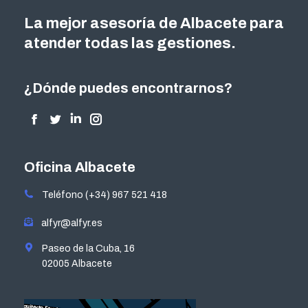
La mejor asesoría de Albacete para
atender todas las gestiones.
¿Dónde puedes encontrarnos?
Encuéntranos en:
Facebook
Twitter
Linkedin
Instagram
page
page
page
page
opens
opens
opens
opens
Oficina Albacete
in
in
in
in
Teléfono (+34) 967 521 418
new
new
new
new
window
window
window
window
alfyr@alfyr.es
Paseo de la Cuba, 16
02005 Albacete