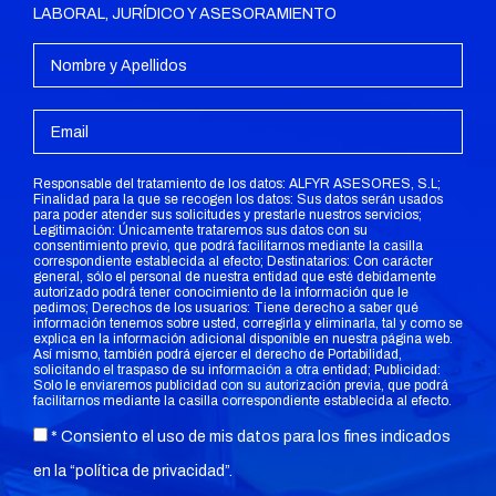
LABORAL, JURÍDICO Y ASESORAMIENTO
Responsable del tratamiento de los datos: ALFYR ASESORES, S.L;
Finalidad para la que se recogen los datos: Sus datos serán usados
para poder atender sus solicitudes y prestarle nuestros servicios;
Legitimación: Únicamente trataremos sus datos con su
consentimiento previo, que podrá facilitarnos mediante la casilla
correspondiente establecida al efecto; Destinatarios: Con carácter
general, sólo el personal de nuestra entidad que esté debidamente
autorizado podrá tener conocimiento de la información que le
pedimos; Derechos de los usuarios: Tiene derecho a saber qué
información tenemos sobre usted, corregirla y eliminarla, tal y como se
explica en la información adicional disponible en nuestra página web.
Así mismo, también podrá ejercer el derecho de Portabilidad,
solicitando el traspaso de su información a otra entidad; Publicidad:
Solo le enviaremos publicidad con su autorización previa, que podrá
facilitarnos mediante la casilla correspondiente establecida al efecto.
* Consiento el uso de mis datos para los fines indicados
en la “
política de privacidad
”.