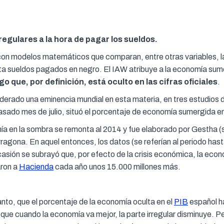
egulares a la hora de pagar los sueldos.
n modelos matemáticos que comparan, entre otras variables, la r
ta sueldos pagados en negro. El IAW atribuye a la economía sume
go que, por definición, está oculto en las cifras oficiales
.
derado una eminencia mundial en esta materia, en tres estudios d
pasado mes de julio, situó el porcentaje de economía sumergida e
ía en la sombra se remonta al 2014 y fue elaborado por Gestha (si
e Tarragona. En aquel entonces, los datos (se referían al periodo 
sión se subrayó que, por efecto de la crisis económica, la econ
aron a
Hacienda
cada año unos 15.000 millones más.
anto, que el porcentaje de la economía oculta en el
PIB
español ha
 que cuando la economía va mejor, la parte irregular disminuye. 