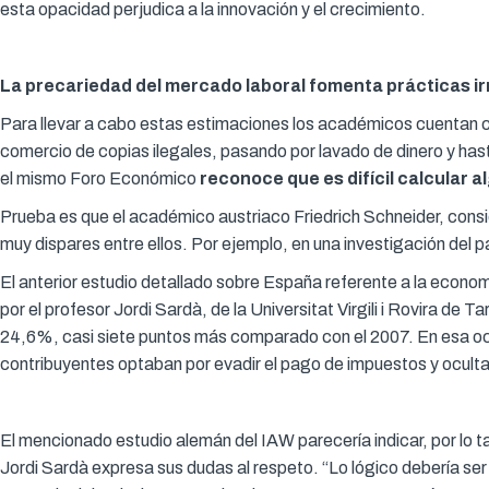
esta opacidad perjudica a la innovación y el crecimiento.
La precariedad del mercado laboral fomenta prácticas irr
Para llevar a cabo estas estimaciones los académicos cuentan co
comercio de copias ilegales, pasando por lavado de dinero y has
el mismo Foro Económico
reconoce que es difícil calcular al
Prueba es que el académico austriaco Friedrich Schneider, consi
muy dispares entre ellos. Por ejemplo, en una investigación del 
El anterior estudio detallado sobre España referente a la econom
por el profesor Jordi Sardà, de la Universitat Virgili i Rovira d
24,6%, casi siete puntos más comparado con el 2007. En esa oca
contribuyentes optaban por evadir el pago de impuestos y ocult
El mencionado estudio alemán del IAW parecería indicar, por lo t
Jordi Sardà expresa sus dudas al respeto. “Lo lógico debería ser