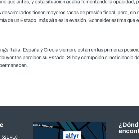
io que antes, y esta situación acaba fomentando la opacidad, po
s desarrollados tienen mayores tasas de presión fiscal, pero, 
 de un Estado, más alta es la evasión. Schneider estima que en
nkings Italia, España y Grecia siempre están en las primeras posi
tribuyentes perciben su Estado. Si hay corrupción e ineficiencia 
s permanecen.
te
¿Dónd
encon
 521 418