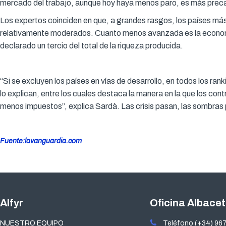
mercado del trabajo, aunque hoy haya menos paro, es más precar
Los expertos coinciden en que, a grandes rasgos, los países má
relativamente moderados. Cuanto menos avanzada es la economía
declarado un tercio del total de la riqueza producida.
“Si se excluyen los países en vías de desarrollo, en todos los ra
lo explican, entre los cuales destaca la manera en la que los con
menos impuestos”, explica Sardà. Las crisis pasan, las sombra
Fuente:lavanguardia.com
Alfyr
Oficina Albace
NUESTRO EQUIPO
Teléfono (+34) 967