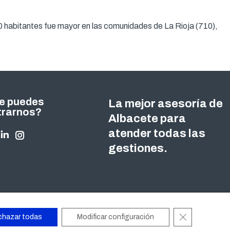
000 habitantes fue mayor en las comunidades de La Rioja (710),
e puedes
La mejor asesoría de
trarnos?
Albacete para
atender todas las
nos en:
ok
tter
Linkedin
Instagram
gestiones.
ge
page
page
ens
opens
opens
in
in
w
new
new
ndow
window
window
Cerrar el ban
chazar todas
Modificar configuración