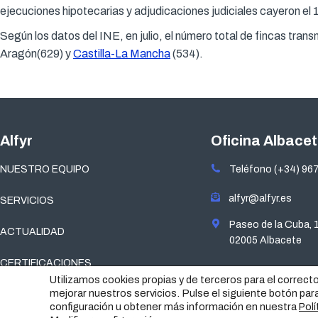
ejecuciones hipotecarias y adjudicaciones judiciales cayeron el
Según los datos del INE, en julio, el número total de fincas tran
Aragón(629) y
Castilla-La Mancha
(534).
Alfyr
Oficina Albace
NUESTRO EQUIPO
Teléfono (+34) 967
alfyr@alfyr.es
SERVICIOS
Paseo de la Cuba, 
ACTUALIDAD
02005 Albacete
CERTIFICACIONES
Utilizamos cookies propias y de terceros para el correct
mejorar nuestros servicios. Pulse el siguiente botón par
configuración u obtener más información en nuestra
Polí
AVISO LEGAL
|
POLÍTICA DE PRIVACIDAD
|
POLÍTICA DE COOKI