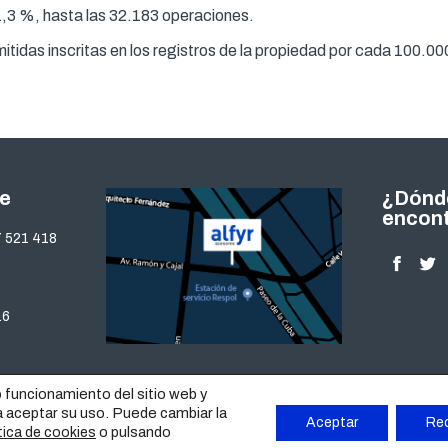
 1,3 %, hasta las 32.183 operaciones.
smitidas inscritas en los registros de la propiedad por cada 100.
te
¿Dónd
encon
 521 418
Encuéntra
Facebo
Twi
page
pa
16
opens
op
in
in
new
ne
o funcionamiento del sitio web y
window
wi
a aceptar su uso. Puede cambiar la
Aceptar
Re
o pulsando
tica de cookies
ES
|
CONTACTO