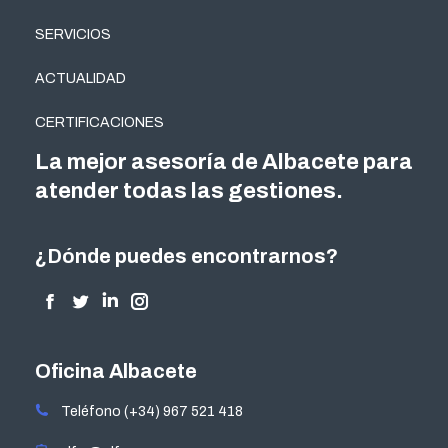
SERVICIOS
ACTUALIDAD
CERTIFICACIONES
La mejor asesoría de Albacete para
atender todas las gestiones.
¿Dónde puedes encontrarnos?
Encuéntranos en:
Facebook
Twitter
Linkedin
Instagram
page
page
page
page
opens
opens
opens
opens
Oficina Albacete
in
in
in
in
Teléfono (+34) 967 521 418
new
new
new
new
window
window
window
window