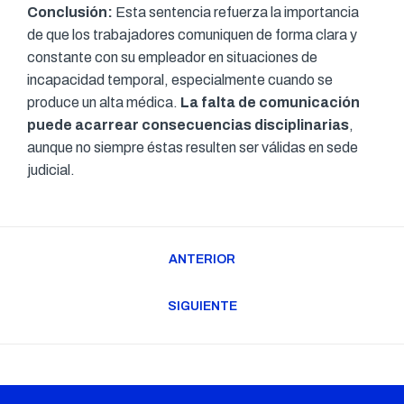
Conclusión:
Esta sentencia refuerza la importancia
de que los trabajadores comuniquen de forma clara y
constante con su empleador en situaciones de
incapacidad temporal, especialmente cuando se
produce un alta médica.
La falta de comunicación
puede acarrear consecuencias disciplinarias
,
aunque no siempre éstas resulten ser válidas en sede
judicial.
Navegación
ANTERIOR
entre
Publicación
publicaciones
anterior:
SIGUIENTE
Publicación
siguiente: