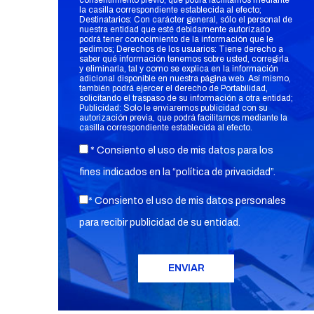
consentimiento previo, que podrá facilitarnos mediante
la casilla correspondiente establecida al efecto;
Destinatarios: Con carácter general, sólo el personal de
nuestra entidad que esté debidamente autorizado
podrá tener conocimiento de la información que le
pedimos; Derechos de los usuarios: Tiene derecho a
saber qué información tenemos sobre usted, corregirla
y eliminarla, tal y como se explica en la información
adicional disponible en nuestra página web. Así mismo,
también podrá ejercer el derecho de Portabilidad,
solicitando el traspaso de su información a otra entidad;
Publicidad: Solo le enviaremos publicidad con su
autorización previa, que podrá facilitarnos mediante la
casilla correspondiente establecida al efecto.
* Consiento el uso de mis datos para los
fines indicados en la “
política de privacidad
”.
* Consiento el uso de mis datos personales
para recibir publicidad de su entidad.