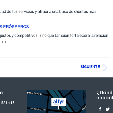
ad de tus servicios y atraer a una base de clientes más
OS PRÓSPEROS
justos y competitivos, sino que también fortalecerá la relación
ocio.
SIGUIENTE
Publicación
siguiente:
te
¿Dónd
encon
 521 418
Encuéntra
Facebo
Twi