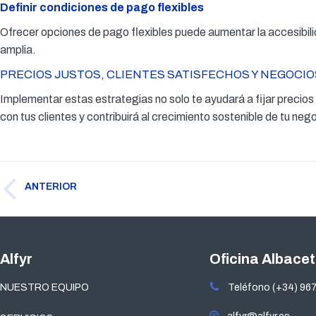
Definir condiciones de pago flexibles
Ofrecer opciones de pago flexibles puede aumentar la accesibilid
amplia.
PRECIOS JUSTOS, CLIENTES SATISFECHOS Y NEGOCI
Implementar estas estrategias no solo te ayudará a fijar precios 
con tus clientes y contribuirá al crecimiento sostenible de tu neg
Navegación
ANTERIOR
entre
Publicación
publicaciones
anterior:
Alfyr
Oficina Albace
NUESTRO EQUIPO
Teléfono (+34) 967