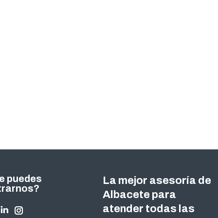
e puedes
La mejor asesoría de
trarnos?
Albacete para
atender todas las
nos en:
ok
tter
Linkedin
Instagram