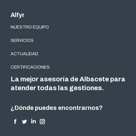
Alfyr
NUESTRO EQUIPO
SERVICIOS
ACTUALIDAD
CERTIFICACIONES
La mejor asesoría de Albacete para
atender todas las gestiones.
¿Dónde puedes encontrarnos?
Encuéntranos en:
Facebook
Twitter
Linkedin
Instagram
page
page
page
page