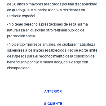
de 18 años o mayores afectados por una discapacidad
en grado igual o superior al 65% y residentes en
territorio español.
-No tener derecho a prestaciones de esta misma
naturaleza en cualquier otro régimen público de
protección social.
-No percibir ingresos anuales, de cualquier naturaleza,
superiores a los límites establecidos. No se exige límite
de ingresos para el reconocimiento de la condición de
beneficiario por hijo o menor acogido a cargo con
discapacidad.
Navegación
ANTERIOR
entre
Publicación
publicaciones
anterior:
SIGUIENTE