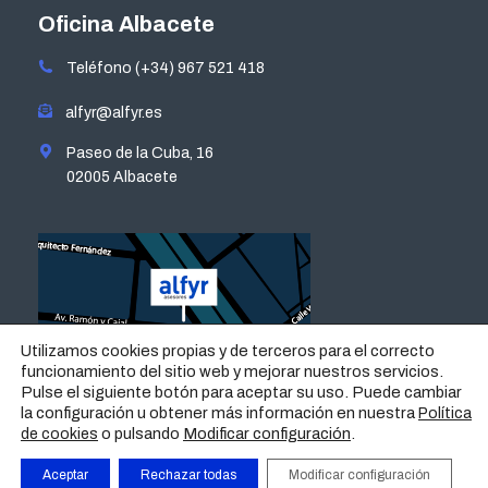
opens
opens
opens
opens
Oficina Albacete
in
in
in
in
Teléfono (+34) 967 521 418
new
new
new
new
window
window
window
window
alfyr@alfyr.es
Paseo de la Cuba, 16
02005 Albacete
Utilizamos cookies propias y de terceros para el correcto
funcionamiento del sitio web y mejorar nuestros servicios.
Pulse el siguiente botón para aceptar su uso. Puede cambiar
la configuración u obtener más información en nuestra
Política
o pulsando
Modificar configuración
.
de cookies
Aceptar
Rechazar todas
Modificar configuración