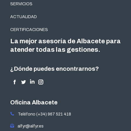
SERVICIOS
ACTUALIDAD
CERTIFICACIONES
La mejor asesoría de Albacete para
atender todas las gestiones.
¿Dónde puedes encontrarnos?
Encuéntranos en:
Facebook
Twitter
Linkedin
Instagram
page
page
page
page
opens
opens
opens
opens
Oficina Albacete
in
in
in
in
Teléfono (+34) 967 521 418
new
new
new
new
window
window
window
window
alfyr@alfyr.es