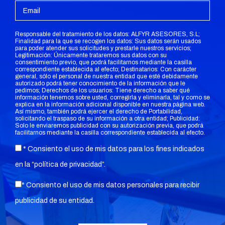
Responsable del tratamiento de los datos: ALFYR ASESORES, S.L;
Finalidad para la que se recogen los datos: Sus datos serán usados
para poder atender sus solicitudes y prestarle nuestros servicios;
Legitimación: Únicamente trataremos sus datos con su
consentimiento previo, que podrá facilitarnos mediante la casilla
correspondiente establecida al efecto; Destinatarios: Con carácter
general, sólo el personal de nuestra entidad que esté debidamente
autorizado podrá tener conocimiento de la información que le
pedimos; Derechos de los usuarios: Tiene derecho a saber qué
información tenemos sobre usted, corregirla y eliminarla, tal y como se
explica en la información adicional disponible en nuestra página web.
Así mismo, también podrá ejercer el derecho de Portabilidad,
solicitando el traspaso de su información a otra entidad; Publicidad:
Solo le enviaremos publicidad con su autorización previa, que podrá
facilitarnos mediante la casilla correspondiente establecida al efecto.
* Consiento el uso de mis datos para los fines indicados
en la “
política de privacidad
”.
* Consiento el uso de mis datos personales para recibir
publicidad de su entidad.