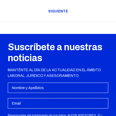
Publicación
publicaciones
anterior:
SIGUIENTE
Publicación
siguiente:
Suscríbete a nuestras
noticias
MANTÉNTE AL DÍA DE LA ACTUALIDAD EN EL ÁMBITO
LABORAL, JURÍDICO Y ASESORAMIENTO
Responsable del tratamiento de los datos: ALFYR ASESORES, S.L;