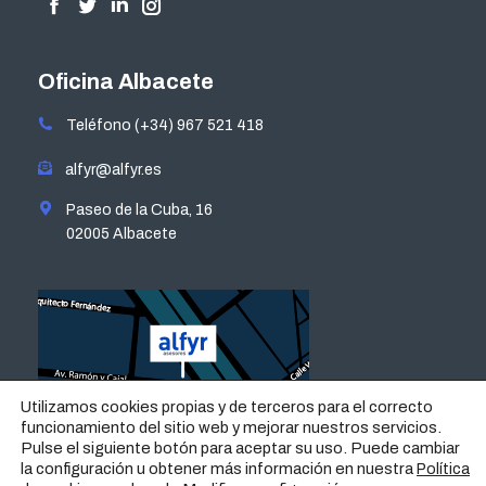
Encuéntranos en:
Facebook
Twitter
Linkedin
Instagram
page
page
page
page
opens
opens
opens
opens
Oficina Albacete
in
in
in
in
Teléfono (+34) 967 521 418
new
new
new
new
window
window
window
window
alfyr@alfyr.es
Paseo de la Cuba, 16
02005 Albacete
Utilizamos cookies propias y de terceros para el correcto
funcionamiento del sitio web y mejorar nuestros servicios.
Pulse el siguiente botón para aceptar su uso. Puede cambiar
la configuración u obtener más información en nuestra
Política