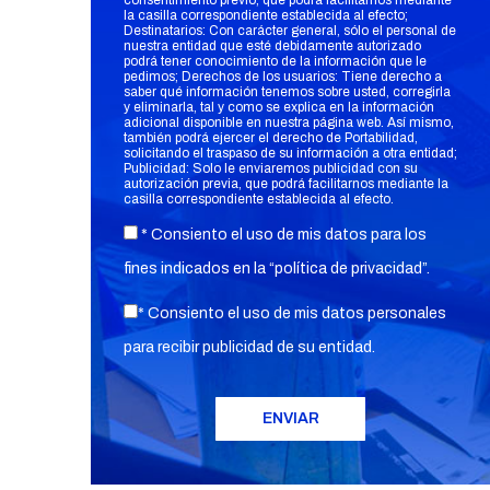
consentimiento previo, que podrá facilitarnos mediante
la casilla correspondiente establecida al efecto;
Destinatarios: Con carácter general, sólo el personal de
nuestra entidad que esté debidamente autorizado
podrá tener conocimiento de la información que le
pedimos; Derechos de los usuarios: Tiene derecho a
saber qué información tenemos sobre usted, corregirla
y eliminarla, tal y como se explica en la información
adicional disponible en nuestra página web. Así mismo,
también podrá ejercer el derecho de Portabilidad,
solicitando el traspaso de su información a otra entidad;
Publicidad: Solo le enviaremos publicidad con su
autorización previa, que podrá facilitarnos mediante la
casilla correspondiente establecida al efecto.
* Consiento el uso de mis datos para los
fines indicados en la “
política de privacidad
”.
* Consiento el uso de mis datos personales
para recibir publicidad de su entidad.