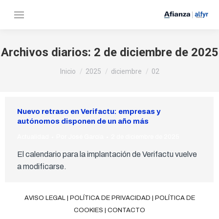
Archivos diarios:
2 de diciembre de 2025
Estás aquí:
Inicio
2025
diciembre
02
Nuevo retraso en Verifactu: empresas y
autónomos disponen de un año más
Actualidad
Por
José García
2 de diciembre de 2025
El calendario para la implantación de Verifactu vuelve
a modificarse.
AVISO LEGAL
|
POLÍTICA DE PRIVACIDAD
|
POLÍTICA DE
COOKIES
|
CONTACTO