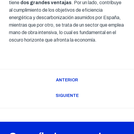
tiene
dos grandes ventajas
. Por un lado, contribuye
al cumplimiento de los objetivos de eficiencia
energética y descarbonización asumidos por España,
mientras que por otro, se trata de un sector que emplea
mano de obra intensiva, lo cual es fundamental en el
oscuro horizonte que afronta la economía.
Navegación
ANTERIOR
entre
Publicación
publicaciones
anterior:
SIGUIENTE
Publicación
siguiente: