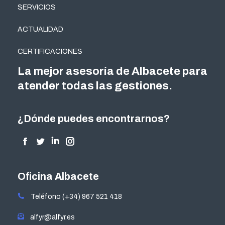
SERVICIOS
ACTUALIDAD
CERTIFICACIONES
La mejor asesoría de Albacete para
atender todas las gestiones.
¿Dónde puedes encontrarnos?
Encuéntranos en:
Facebook
Twitter
Linkedin
Instagram
page
page
page
page
opens
opens
opens
opens
Oficina Albacete
in
in
in
in
Teléfono (+34) 967 521 418
new
new
new
new
window
window
window
window
alfyr@alfyr.es